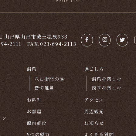
PAGE TOP
301 山形県山形市蔵王温泉933
694-2111
FAX.023-694-2113
温泉
過ごし方
八右衛門の湯
温泉を楽しむ
貸切風呂
四季を楽しむ
お料理
アクセス
お部屋
周辺観光
イン
館内施設
お知らせ
5つの魅力
よくある質問